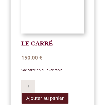
LE CARRÉ
150.00
€
Sac carré en cuir véritable.
quantité
de
Le
Ajouter au panier
carré